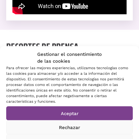
RECORTES DE PRENSA
Gestionar el consentimiento
de las cookies
Para ofrecer las mejores experiencias, utilizamos tecnologías como
Aquí recogemos algunas de nuestras apariciones en
las cookies para almacenar y/o acceder a la información del
prensa, pulsa en el enlace:
dispositivo. El consentimiento de estas tecnologías nos permitirá
procesar datos como el comportamiento de navegación o las
identificaciones únicas en este sitio. No consentir o retirar el
consentimiento, puede afectar negativamente a ciertas
01/01/2019 –
«Campaña Ambiseint comienza el
características y funciones.
año morado’
‘
–
Revista Emprendedores
Aceptar
09/06/2018 –
«Ambiseint pone aroma al libro
¿Quieres un chicle?’
‘
–
Periódico Diario de Ibiza
Rechazar
09/11/2016 –
«Ambiseint desarrolla el aroma H