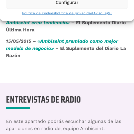
Configurar
para la UCI’
‘
–
Periódico del Diario de Ibiza
Política de cookies
Política de privacidad
Aviso legal
06/05/2016 –
«El aroma de Eivissa con
Ambiseint crea tendencia»
– El Suplemento Diario
Última Hora
15/05/2015 –
«Ambiseint premiado como mejor
modelo de negocio»
– El Suplemento del Diario La
Razón
ENTREVISTAS DE RADIO
En este apartado podrás escuchar algunas de las
apariciones en radio del equipo Ambiseint.