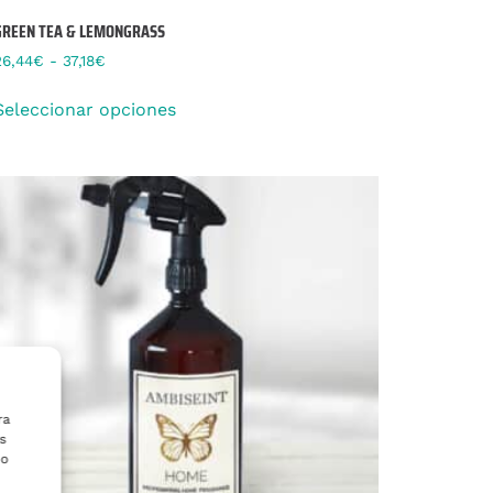
GREEN TEA & LEMONGRASS
26,44
€
-
37,18
€
Seleccionar opciones
ra
s
 o