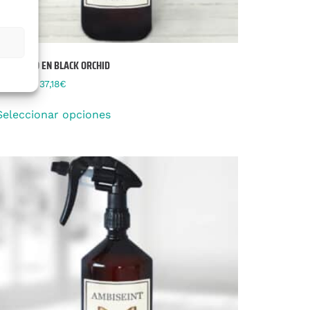
INSPIRADO EN BLACK ORCHID
26,44
€
-
37,18
€
Seleccionar opciones