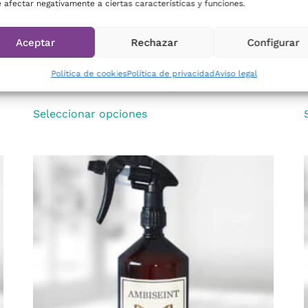
 afectar negativamente a ciertas características y funciones.
Aceptar
Rechazar
Configurar
INSPIRADO EN BACCARAT ROUGE 540
Política de cookies
Política de privacidad
Aviso legal
26,44
€
-
37,18
€
Seleccionar opciones