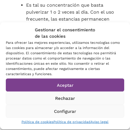
Es tal su concentración que basta
pulverizar 1 o 2 veces al día. Con el uso
frecuente, las estancias permanecen
ambientadas durante 24 horas;
Gestionar el consentimiento
adquiriendo incluso un olor
de las cookies
característico durante días.
Para ofrecer las mejores experiencias, utilizamos tecnologías como
Gracias a su estudiada formulación,
las cookies para almacenar y/o acceder a la información del
dispositivo. El consentimiento de estas tecnologías nos permitirá
neutralizan los malos olores, purifican
procesar datos como el comportamiento de navegación o las
el ambiente y lo perfuman con
identificaciones únicas en este sitio. No consentir o retirar el
agradables fragancias.
consentimiento, puede afectar negativamente a ciertas
características y funciones.
Gran persistencia: su formulación
ultra-concentrada contiene hasta 5
Aceptar
veces más aroma que otros
ambientadores profesionales del
Rechazar
mercado.
Mayor variedad, amplia carta de
Configurar
aromas y la posibilidad de envasar una
Política de cookies
Política de privacidad
Aviso legal
determinada fragancia a medida.