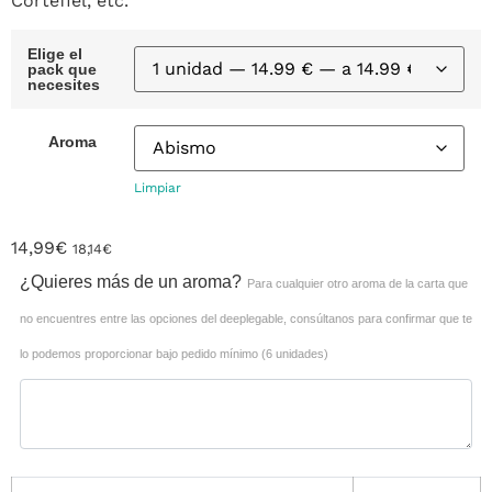
Cortefiel, etc.
Elige el
pack que
necesites
Aroma
Limpiar
14,99
€
18,14
€
¿Quieres más de un aroma?
Para cualquier otro aroma de la carta que
no encuentres entre las opciones del deeplegable, consúltanos para confirmar que te
lo podemos proporcionar bajo pedido mínimo (6 unidades)