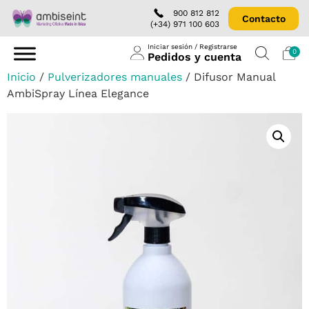
900 812 812
Contacto
(+34) 971 100 603
Iniciar sesión / Registrarse
0
Pedidos y cuenta
Inicio
/
Pulverizadores manuales
/ Difusor Manual
AmbiSpray Línea Elegance