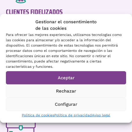
CLIENTES FIDELIZADOS
Gestionar el consentimiento
Que están a gusto en tu local en un ambiente muy
de las cookies
agradable
Para ofrecer las mejores experiencias, utilizamos tecnologías como
las cookies para almacenar y/o acceder a la información del
dispositivo. El consentimiento de estas tecnologías nos permitirá
procesar datos como el comportamiento de navegación o las
identificaciones únicas en este sitio. No consentir o retirar el
consentimiento, puede afectar negativamente a ciertas
características y funciones.
EMPLEADOS SATISFECHOS
Aceptar
Rechazar
Trabajando en un lugar donde el ambiente es
agradable
Configurar
Política de cookies
Política de privacidad
Aviso legal