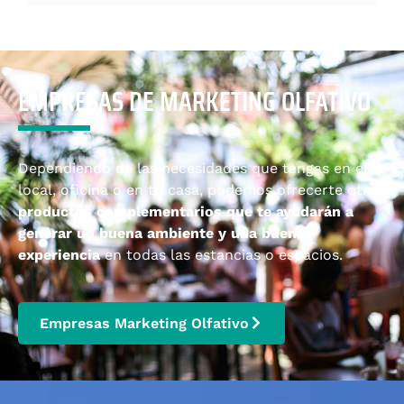
EMPRESAS DE MARKETING OLFATIVO
Dependiendo de las necesidades que tengas en el
local, oficina o en tu casa, podemos ofrecerte otros
productos complementarios que te ayudarán a
generar un buena ambiente y una buena
experiencia
en todas las estancias o espacios.
Empresas Marketing Olfativo