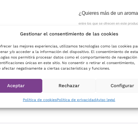
¿Quieres más de un arom
entre los que se ofrecen en este produc
Gestionar el consentimiento de las cookies
ofrecer las mejores experiencias, utilizamos tecnologías como las cookies pa
enar y/o acceder a la información del dispositivo. El consentimiento de esta
logías nos permitirá procesar datos como el comportamiento de navegación
entificaciones únicas en este sitio. No consentir o retirar el consentimiento,
Añadir al carr
 afectar negativamente a ciertas características y funciones.
Aceptar
Rechazar
Configurar
SKU:
N/D
Categorías:
Amb
aromas
,
Nebulizadores a
Política de cookies
Política de privacidad
Aviso legal