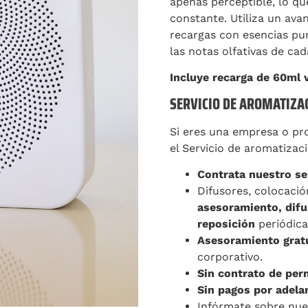
apenas perceptible, lo q
constante. Utiliza un ava
recargas con esencias pur
las notas olfativas de cad
Incluye recarga de 60ml 
SERVICIO DE AROMATIZA
Si eres una empresa o pr
el Servicio de aromatizaci
Contrata nuestro se
Difusores, colocació
asesoramiento, difus
reposición
periódica
Asesoramiento grat
corporativo.
Sin contrato de per
Sin pagos por adela
Infórmate sobre nu