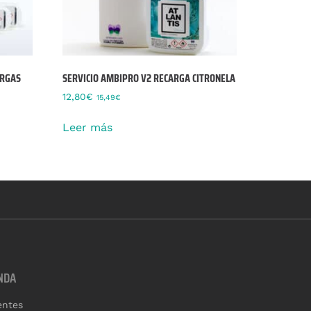
ARGAS
SERVICIO AMBIPRO V2 RECARGA CITRONELA
12,80
€
15,49
€
Leer más
NDA
entes