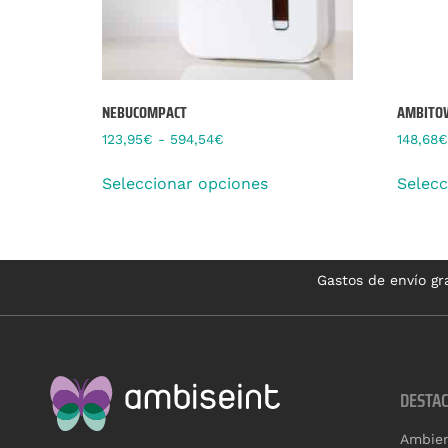
NEBUCOMPACT
AMBITO
123,95
€
-
594,54
€
148,68
€
Seleccionar opciones
Selecc
Gastos de envío gra
DESTA
Ambien