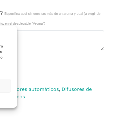
a?
Especifica aquí si necesitas más de un aroma y cual (a elegir de
to, en el desplegable "Aroma")
ra
s
 o
Alternative:
ito
ientadores automáticos
,
Difusores de
utomáticos