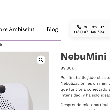
900 812 812
bre Ambiseint
Blog
(+34) 971 100 603
ni
NebuMini
89,80
€
Por fin, ha llegado el sis
Nebulización, es un mini 
que funciona conectado a
intensidad, y ha sido ide
Desprende micropartícula