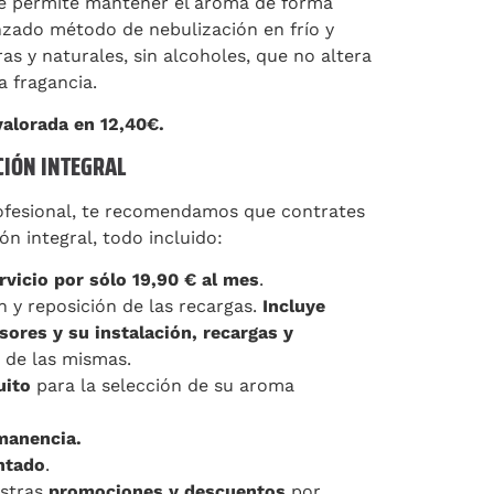
ue permite mantener el aroma de forma
nzado método de nebulización en frío y
as y naturales, sin alcoholes, que no altera
a fragancia.
valorada en 12,40€.
CIÓN INTEGRAL
ofesional, te recomendamos que contrates
ón integral, todo incluido:
rvicio por sólo 19,90 € al mes
.
n y reposición de las recargas.
Incluye
ores y su instalación, recargas y
 de las mismas.
uito
para la selección de su aroma
manencia.
ntado
.
estras
promociones y descuentos
por