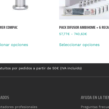
WER COMPAC
PACK DIFUSOR AMBIHOME + 6 REC
57,77
€
-
740,63
€
ionar opciones
Seleccionar opciones
tuitos por pedidos a partir de 50€ (IVA incluido)
CADOS
AYUDA EN LA TIE
tadores profesionales
Preguntas frecu