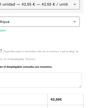
mpiar
a?
Especifica aquí si necesitas más de un aroma y cual (a elegir de
to, en el desplegable "Aroma")
en el desplegable consulta con nosotros.
42,55
€