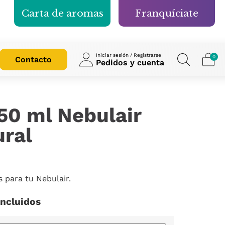
Carta de aromas
Franquíciate
Iniciar sesión / Registrarse
0
Contacto
Pedidos y cuenta
50 ml Nebulair
ural
s para tu Nebulair.
incluidos