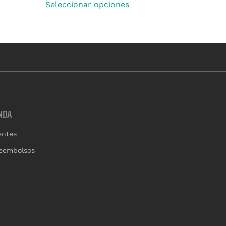
Seleccionar opciones
NDA
entes
reembolsos