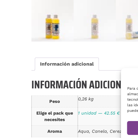
Información adicional
INFORMACIÓN ADICIONAL
Para 
almac
0,26 kg
tecno
Peso
las id
puede
Elige el pack que
1 unidad — 42.55 € — 42.55
necesites
Aroma
Aqua, Canela, Cerezo, Choco