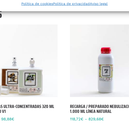
Política de cookies
Política de privacidad
Aviso legal
S
S ULTRA-CONCENTRADAS 320 ML
RECARGA / PREPARADO NEBULIZAC
 V1
1.000 ML LÍNEA NATURAL
98,88
€
118,72
€
-
829,68
€