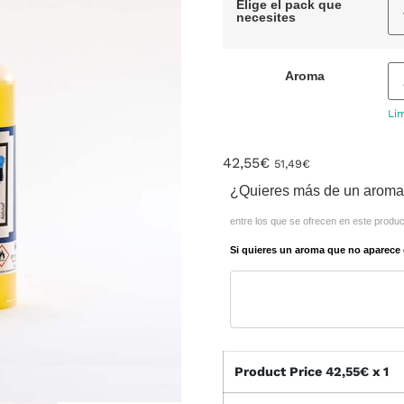
Elige el pack que
necesites
Aroma
Li
42,55
€
51,49
€
¿Quieres más de un arom
entre los que se ofrecen en este produc
Si quieres un aroma que no aparece 
Product Price
42,55
€ x 1