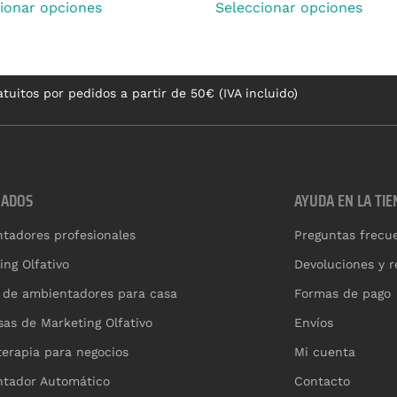
ionar opciones
Seleccionar opciones
tuitos por pedidos a partir de 50€ (IVA incluido)
CADOS
AYUDA EN LA TIE
tadores profesionales
Preguntas frecu
ing Olfativo
Devoluciones y 
 de ambientadores para casa
Formas de pago
as de Marketing Olfativo
Envíos
erapia para negocios
Mi cuenta
tador Automático
Contacto