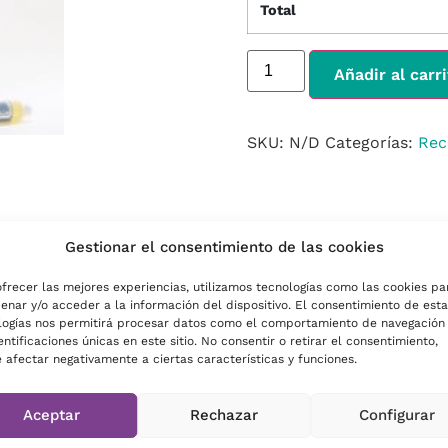
Total
Añadir al carr
SKU:
N/D
Categorías:
Rec
Gestionar el consentimiento de las cookies
ofrecer las mejores experiencias, utilizamos tecnologías como las cookies pa
enar y/o acceder a la información del dispositivo. El consentimiento de esta
logías nos permitirá procesar datos como el comportamiento de navegación
entificaciones únicas en este sitio. No consentir o retirar el consentimiento,
 afectar negativamente a ciertas características y funciones.
 € / unidad
,
6 unidades — 205,68 € — 34.28 € / unidad
,
12 un
Aceptar
Rechazar
Configurar
late, Coffee Break, Cookies, Cotton, Bakery, Croissant Francés