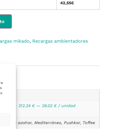
42,55
€
Alternative:
ito
argas mikado
,
Recargas ambientadores
ra
s
 o
idades — 312.24 € — 26.02 € / unidad
, Flor de azahar, Mediterráneo, Pushkar, Toffee