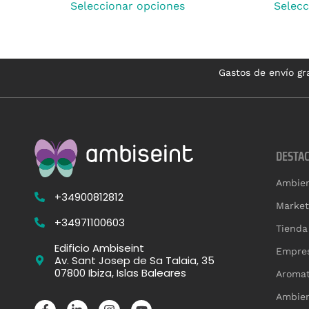
Seleccionar opciones
Selecc
Gastos de envío gra
DESTA
Ambien
+34900812812
Market
+34971100603
Tienda
Edificio Ambiseint
Empres
Av. Sant Josep de Sa Talaia, 35
07800 Ibiza, Islas Baleares
Aromat
Ambien