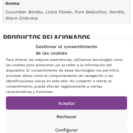
Aroma
Cucumber Bambu, Lotus Flower, Pure Seduction, Sandía,
Warm Embrace
PRODUCTOS RELACIONADOS
Gestionar el consentimiento
de las cookies
Para ofrecer las mejores experiencias, utilizamos tecnologías como
las cookies para almacenar y/o acceder a la información del
dispositivo. El consentimiento de estas tecnologías nos permitirá
procesar datos como el comportamiento de navegación o las
identificaciones únicas en este sitio. No consentir o retirar el
consentimiento, puede afectar negativamente a ciertas
características y funciones.
Aceptar
Rechazar
RECARGAS ULTRA CONCENTRADAS
RECARGA 5.000 ML NEBULAIR
320 ML AMBIHOME
LÍNEA NICHO
Configurar
8,26
€
-
98,88
€
613,65
€
-
1.586,76
€