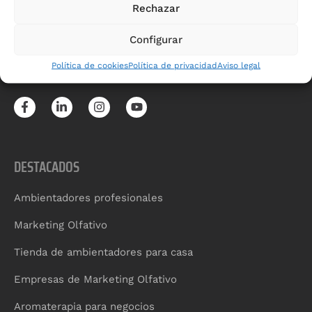
Rechazar
+34971100603
Configurar
Edificio Ambiseint
Av. Sant Josep de Sa Talaia, 35
Política de cookies
Política de privacidad
Aviso legal
07800 Ibiza, Islas Baleares
DESTACADOS
Ambientadores profesionales
Marketing Olfativo
Tienda de ambientadores para casa
Empresas de Marketing Olfativo
Aromaterapia para negocios