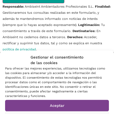
Responsable:
Ambiseint Ambientadores Profesionales S.L.
Finalidad:
Gestionaremos tus consultas realizadas en este formulario, y
además te mantendremos informado con noticias de interés
(siempre que lo hayas aceptado expresamente).
Legitimación:
Tu
consentimiento a través de este formulario.
Destinatarios:
En
Ambiseint no cedemos datos a terceros.
Derechos:
Acceder,
rectificar y suprimir tus datos, tal y como se explica en nuestra
política de privacidad
.
Alternative:
Gestionar el consentimiento
Gastos de envío gratuitos por pedidos a partir de 50€ (IVA
de las cookies
incluido)
Para ofrecer las mejores experiencias, utilizamos tecnologías como
las cookies para almacenar y/o acceder a la información del
dispositivo. El consentimiento de estas tecnologías nos permitirá
procesar datos como el comportamiento de navegación o las
identificaciones únicas en este sitio. No consentir o retirar el
consentimiento, puede afectar negativamente a ciertas
características y funciones.
Aceptar
+34900812812