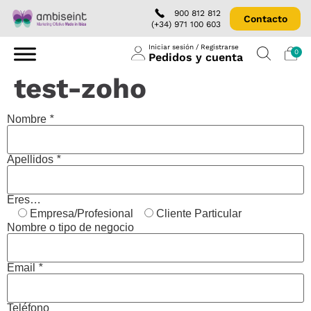
900 812 812
Contacto
(+34) 971 100 603
Iniciar sesión / Registrarse
0
Pedidos y cuenta
test-zoho
Nombre
*
Apellidos
*
Eres…
Empresa/Profesional
Cliente Particular
Nombre o tipo de negocio
Email
*
Teléfono