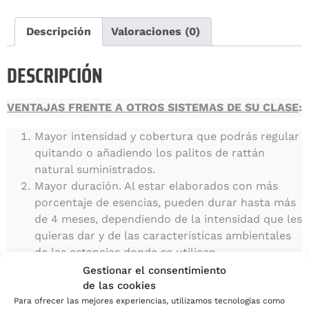
Descripción
Valoraciones (0)
DESCRIPCIÓN
VENTAJAS FRENTE A OTROS SISTEMAS DE SU CLASE
:
Mayor intensidad y cobertura que podrás regular
quitando o añadiendo los palitos de rattán
natural suministrados.
Mayor duración. Al estar elaborados con más
porcentaje de esencias, pueden durar hasta más
de 4 meses, dependiendo de la intensidad que les
quieras dar y de las características ambientales
de las estancias donde se utilicen.
Más elegancia. Gracias al esmerado cuidado de la
Gestionar el consentimiento
calidad y del diseño de todos sus componentes,
de las cookies
los exclusivos Mikados personalizables Ambiseint
Para ofrecer las mejores experiencias, utilizamos tecnologías como