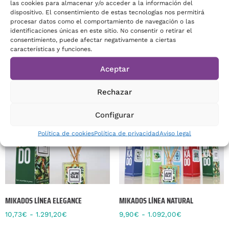
las cookies para almacenar y/o acceder a la información del
se convierten en una excelente herramienta que
dispositivo. El consentimiento de estas tecnologías nos permitirá
fidelizará a tus clientes, e incluso te reportará
procesar datos como el comportamiento de navegación o las
beneficios económicos.
identificaciones únicas en este sitio. No consentir o retirar el
consentimiento, puede afectar negativamente a ciertas
características y funciones.
PRODUCTOS RELACIONADOS
Aceptar
Rechazar
Configurar
Política de cookies
Política de privacidad
Aviso legal
MIKADOS LÍNEA ELEGANCE
MIKADOS LÍNEA NATURAL
10,73
€
-
1.291,20
€
9,90
€
-
1.092,00
€