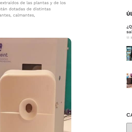
extraídos de las plantas y de los
stán dotadas de distintas
Ú
lantes, calmantes,
¿Q
sa
11 
C