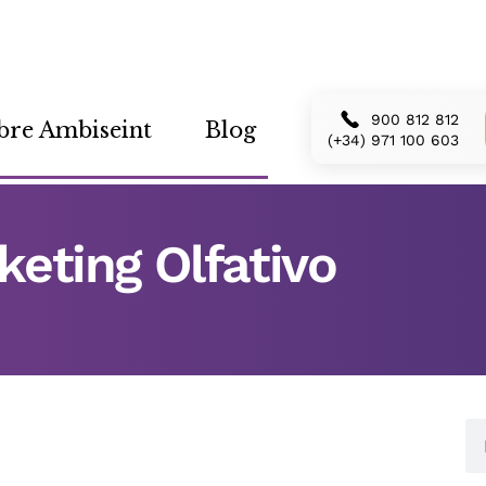
900 812 812
bre Ambiseint
Blog
(+34) 971 100 603
keting Olfativo