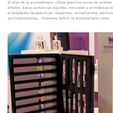
El arte de la aromaterapia utiliza esencias puras de aceites 
árboles. Estas sustancias líquidas, naturales y aromáticas e
propiedades terapéuticas: relajantes, revitalizantes, estimu
antiinflamatorias… Podemos definir la aromaterapia como