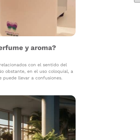
 perfume y aroma?
elacionados con el sentido del
No obstante, en el uso coloquial, a
 puede llevar a confusiones.