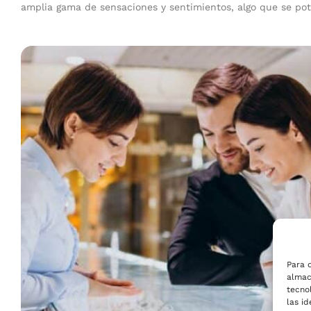
amplia gama de sensaciones y sentimientos, algo que se po
Para 
almac
tecno
las id