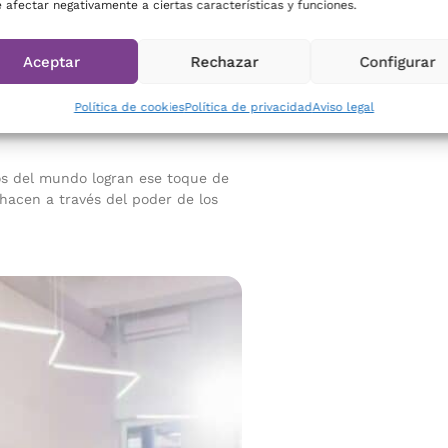
 afectar negativamente a ciertas características y funciones.
Aceptar
Rechazar
Configurar
ión del lujo: Casos de
Política de cookies
Política de privacidad
Aviso legal
os del mundo logran ese toque de
hacen a través del poder de los