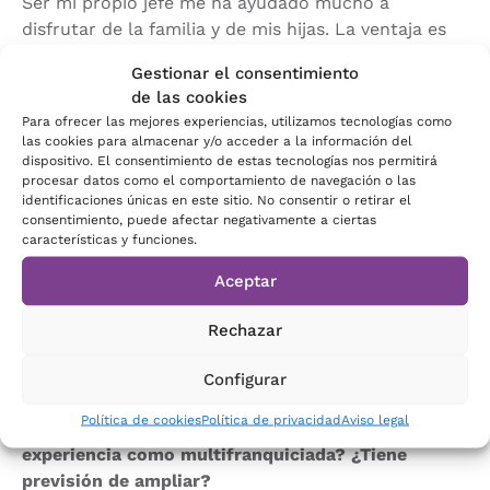
Ser mi propio jefe me ha ayudado mucho a
disfrutar de la familia y de mis hijas. La ventaja es
que me puedo organizar yo. Tienes que saber
Gestionar el consentimiento
organizarte muy bien y tienes que saber
de las cookies
planificarte. A mí es algo que me encanta porque
Para ofrecer las mejores experiencias, utilizamos tecnologías como
siempre he sido mucho de organizar y hacer listas
las cookies para almacenar y/o acceder a la información del
de
to-dos
.
dispositivo. El consentimiento de estas tecnologías nos permitirá
procesar datos como el comportamiento de navegación o las
identificaciones únicas en este sitio. No consentir o retirar el
Trabajas de forma diferente, con variedad de tareas,
consentimiento, puede afectar negativamente a ciertas
a veces en casa, otras de viaje, visitas comerciales…
características y funciones.
Cuando emprendes un negocio siempre digo que
Aceptar
tienes que saber hacer de todo. Puedes tener a los
mejores comerciales y a los mejores técnicos, pero
Rechazar
yo también tengo que saber hacer de todo para
valorar y evaluar su esfuerzo.
Configurar
–
Empezó con una franquicia que incorporaba dos
Política de cookies
Política de privacidad
Aviso legal
zonas: Salamanca y Zamora ¿Cómo es su
experiencia como multifranquiciada? ¿Tiene
previsión de ampliar?