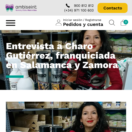
900 812 812
Contacto
(+34) 971 100 603
Iniciar sesión / Registrarse
0
Pedidos y cuenta
Entrevista a Charo
Gutiérrez, franquiciada
en Salamanca y Zamora