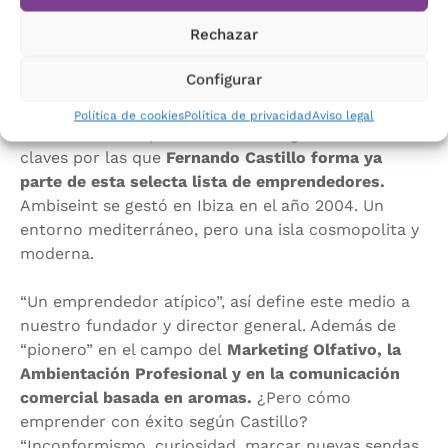
actualidad son 3 continentes, más de 100
Rechazar
franquiciados, más de 100 zonas de servicio en
España y más de 100.000 clientes que avalan el
Configurar
trabajo de nuestra marca; además de trabajar con
productos propios, con patente internacional y
Política de cookies
Política de privacidad
Aviso legal
fabricados en España. Estas son algunas de las
claves por las que
Fernando Castillo forma ya
parte de esta selecta lista de emprendedores.
Ambiseint se gestó en Ibiza en el año 2004. Un
entorno mediterráneo, pero una isla cosmopolita y
moderna.
“Un emprendedor atípico”, así define este medio a
nuestro fundador y director general. Además de
“pionero” en el campo del
Marketing Olfativo, la
Ambientación Profesional y en la comunicación
comercial basada en aromas.
¿Pero cómo
emprender con éxito según Castillo?
“Inconformismo, curiosidad, marcar nuevas sendas,