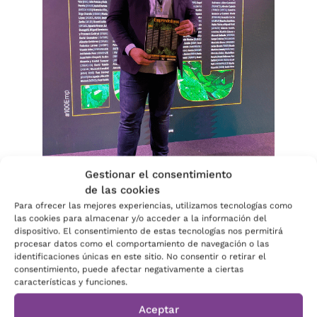
Gestionar el consentimiento
de las cookies
Para ofrecer las mejores experiencias, utilizamos tecnologías como
FERNANDO CASTILLO, UNO DE LOS 100
las cookies para almacenar y/o acceder a la información del
dispositivo. El consentimiento de estas tecnologías nos permitirá
EMPRENDEDOR@S 2024
procesar datos como el comportamiento de navegación o las
identificaciones únicas en este sitio. No consentir o retirar el
consentimiento, puede afectar negativamente a ciertas
Como decimos,
Ambiseint este 2024 cumple 20
características y funciones.
años en activo; estableciendo desde 2011
su
Aceptar
expansión mediante el modelo de franquicia. En la