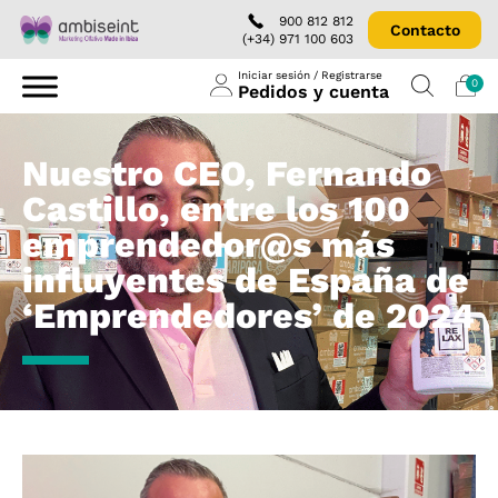
900 812 812
Contacto
(+34) 971 100 603
Iniciar sesión / Registrarse
0
Pedidos y cuenta
Nuestro CEO, Fernando
Castillo, entre los 100
emprendedor@s más
influyentes de España de
‘Emprendedores’ de 2024