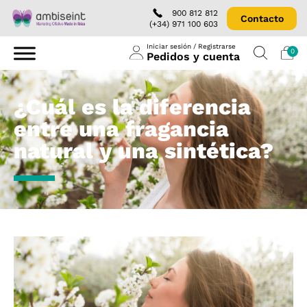
900 812 812
Contacto
(+34) 971 100 603
Iniciar sesión / Registrarse
0
Pedidos y cuenta
¿Cuál es la diferencia
entre una fragancia
natural y una sintética?