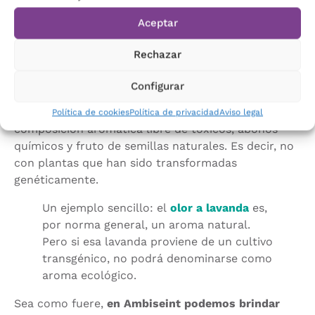
¿ES LO MISMO AROMA NATURAL QUE
Aceptar
UN AROMA ECOLÓGICO?
Rechazar
No, aunque el término aroma natural se utilice
Configurar
como sinónimo de aroma ecológico,
no son lo
mismo
. Un aroma ecológico proviene de una
Política de cookies
Política de privacidad
Aviso legal
composición aromática libre de tóxicos, abonos
químicos y fruto de semillas naturales. Es decir, no
con plantas que han sido transformadas
genéticamente.
Un ejemplo sencillo: el
olor a lavanda
es,
por norma general, un aroma natural.
Pero si esa lavanda proviene de un cultivo
transgénico, no podrá denominarse como
aroma ecológico.
Sea como fuere,
en Ambiseint podemos brindar