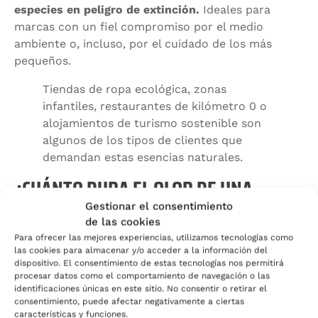
especies en peligro de extinción.
Ideales para
marcas con un fiel compromiso por el medio
ambiente o, incluso, por el cuidado de los más
pequeños.
Tiendas de ropa ecológica, zonas
infantiles, restaurantes de kilómetro 0 o
alojamientos de turismo sostenible son
algunos de los tipos de clientes que
demandan estas esencias naturales.
¿CUÁNTO DURA EL OLOR DE UNA
FRAGANCIA NATURAL?
Gestionar el consentimiento
de las cookies
Para ofrecer las mejores experiencias, utilizamos tecnologías como
Cabe destacar que
la potencia de un aroma natural
las cookies para almacenar y/o acceder a la información del
y su duración es más limitada
. Las fragancias
dispositivo. El consentimiento de estas tecnologías nos permitirá
procesar datos como el comportamiento de navegación o las
sintéticas presentan una mayor durabilidad, ya que
identificaciones únicas en este sitio. No consentir o retirar el
disponen de fijadores sintéticos que se encargan de
consentimiento, puede afectar negativamente a ciertas
estabilizar las esencias.
características y funciones.