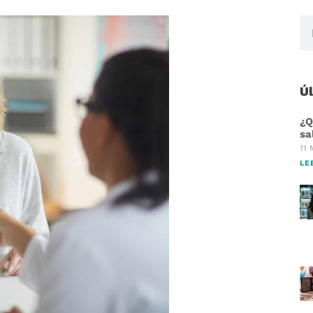
Ú
¿Q
sa
11 
LE