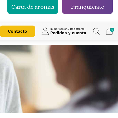
Carta de aromas
Franquíciate
Iniciar sesión / Registrarse
0
Contacto
Pedidos y cuenta