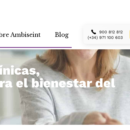
900 812 812
bre Ambiseint
Blog
(+34) 971 100 603
ínicas,
ra el bienestar del