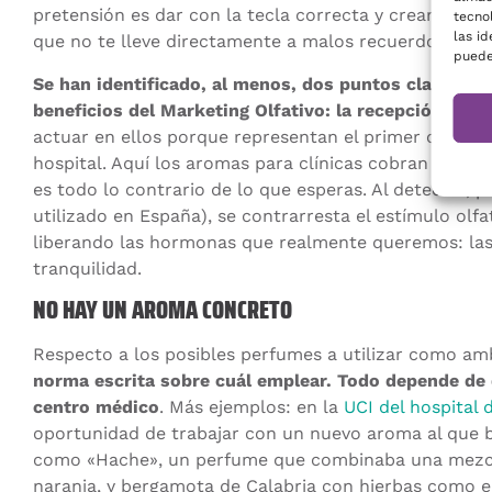
pretensión es dar con la tecla correcta y crear esta
tecno
las id
que no te lleve directamente a malos recuerdos asoc
puede
Se han identificado, al menos, dos puntos claves y 
beneficios del Marketing Olfativo: la recepción y la 
actuar en ellos porque representan el primer contact
hospital. Aquí los aromas para clínicas cobran todo e
es todo lo contrario de lo que esperas. Al detectar, 
utilizado en España), se contrarresta el estímulo olfa
liberando las hormonas que realmente queremos: las
tranquilidad.
NO HAY UN AROMA CONCRETO
Respecto a los posibles perfumes a utilizar como a
norma escrita sobre cuál emplear. Todo depende de 
centro médico
. Más ejemplos: en la
UCI del hospital 
oportunidad de trabajar con un nuevo aroma al que
como «Hache», un perfume que combinaba una mezcl
naranja, y bergamota de Calabria con hierbas como el