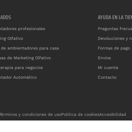
CADOS
AYUDA EN LA TIE
tadores profesionales
Preguntas frecu
ing Olfativo
Devoluciones y 
 de ambientadores para casa
Formas de pago
as de Marketing Olfativo
Envíos
erapia para negocios
Mi cuenta
tador Automático
Contacto
Términos y condiciones de uso
Política de cookies
Accesibilidad