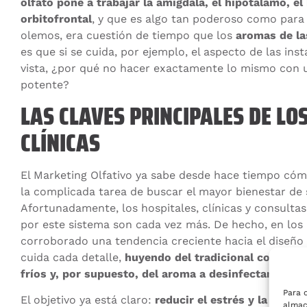
olfato pone a trabajar la amígdala, el hipotálamo, e
orbitofrontal
, y que es algo tan poderoso como para
olemos, era cuestión de tiempo que los
aromas de la
es que si se cuida, por ejemplo, el aspecto de las ins
vista, ¿por qué no hacer exactamente lo mismo con
potente?
LAS CLAVES PRINCIPALES DE L
CLÍNICAS
El Marketing Olfativo ya sabe desde hace tiempo cómo
la complicada tarea de buscar el mayor bienestar de 
Afortunadamente, los hospitales, clínicas y consult
por este sistema son cada vez más. De hecho, en los
corroborado una tendencia creciente hacia el diseño 
cuida cada detalle,
huyendo del tradicional color bla
fríos y, por supuesto, del aroma a desinfectante o 
Para 
El objetivo ya está claro:
reducir el estrés y la ansie
almac