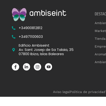
DESTA
Ambien
+34900812812
Market
+34971100603
Tienda
Edificio Ambiseint
Empres
Av. Sant Josep de Sa Talaia, 35
07800 Ibiza, Islas Baleares
Aromat
Ambien
Aviso legal
Política de privacidad