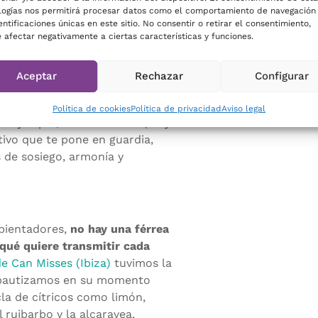
ncias cálidas con un ambiente
logías nos permitirá procesar datos como el comportamiento de navegación
entificaciones únicas en este sitio. No consentir o retirar el consentimiento,
iados a un médico.
 afectar negativamente a ciertas características y funciones.
especialmente sensibles a los
sala de espera
. Es fundamental
Aceptar
Rechazar
Configurar
o de la persona con el
l sentido, porque la bienvenida
Política de cookies
Política de privacidad
Aviso legal
por ejemplo, aroma a talco (muy
tivo que te pone en guardia,
 de sosiego, armonía y
mbientadores,
no hay una férrea
qué quiere transmitir cada
de Can Misses (Ibiza)
tuvimos la
 bautizamos en su momento
a de cítricos como limón,
 ruibarbo y la alcaravea.