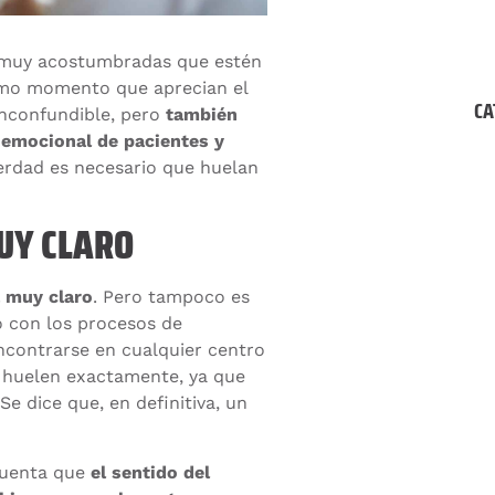
r muy acostumbradas que estén
ismo momento que aprecian el
CA
 inconfundible, pero
también
r emocional de pacientes y
verdad es necesario que huelan
MUY CLARO
á muy claro
. Pero tampoco es
o con los procesos de
encontrarse en cualquier centro
 huelen exactamente, ya que
e dice que, en definitiva, un
 cuenta que
el sentido del