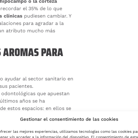
l hipocampo o la corteza
 recordar el 35% de lo que
s clínicas
pudiesen cambiar. Y
talaciones para agradar a la
 un atributo mucho más
OS AROMAS PARA
 ayudar al sector sanitario en
sus pacientes.
as odontológicas que apuestan
 últimos años se ha
de estos espacios: en ellos se
nco (y verde), de los espacios
Gestionar el consentimiento de las cookies
Eugenol
.
ofrecer las mejores experiencias, utilizamos tecnologías como las cookies pa
dad de los visitantes
. La
enar y/o acceder a la información del dispositivo. El consentimiento de esta