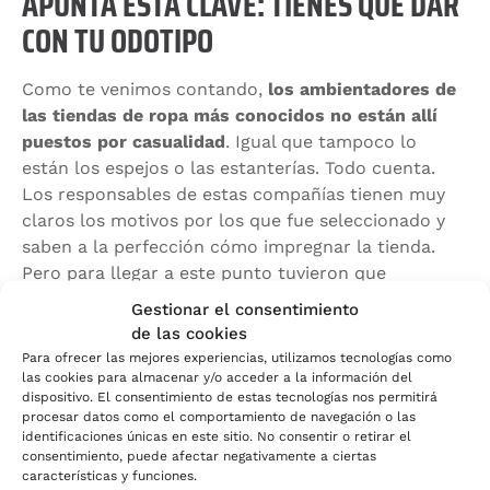
APUNTA ESTA CLAVE: TIENES QUE DAR
CON TU ODOTIPO
Como te venimos contando,
los ambientadores de
las tiendas de ropa más conocidos no están allí
puestos por casualidad
. Igual que tampoco lo
están los espejos o las estanterías. Todo cuenta.
Los responsables de estas compañías tienen muy
claros los motivos por los que fue seleccionado y
saben a la perfección cómo impregnar la tienda.
Pero para llegar a este punto tuvieron que
encontrar su odotipo
, que es un aroma
Gestionar el consentimiento
identificativo y corporativo diseñado especialmente
de las cookies
para una marca o producto.
Para ofrecer las mejores experiencias, utilizamos tecnologías como
las cookies para almacenar y/o acceder a la información del
El odotipo no es un aroma comercial que se utiliza
dispositivo. El consentimiento de estas tecnologías nos permitirá
procesar datos como el comportamiento de navegación o las
en un establecimiento,
sino una fragancia única
identificaciones únicas en este sitio. No consentir o retirar el
diseñada por profesionales que tiene en cuenta los
consentimiento, puede afectar negativamente a ciertas
valores y las características de la marca
. De dar
características y funciones.