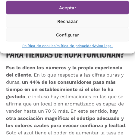
con el adecuado se encarga, tal y como te
Aceptar
contamos
en este artículo
, un equipo especializado
de perfumistas y marketing. Y es que el proceso es
Rechazar
mucho más completo que seleccionar un simple
ambientador.
Configurar
¿DE VERDAD LOS AMBIENTADORES
Política de cookies
Política de privacidad
Aviso legal
PARA TIENDAS DE ROPA FUNCIONAN?
Eso lo dicen los números y la propia experiencia
del cliente
. En lo que respecta a las cifras puras y
duras,
un 44% de los consumidores pasa más
tiempo en un establecimiento si el olor le ha
gustado
, e incluso hay estimaciones en las que se
afirma que un local bien aromatizado es capaz de
vender hasta un 70 % más. En este sentido,
hay
otra asociación magnífica: el odotipo adecuado y
los colores azules para evocar confianza y lealtad
.
Solo el azul tiene el poder de aumentar la tasa de