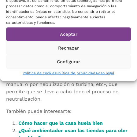
dispositivo. El consentimiento de estas tecnologías nos permitirá
dosifican un componente activo que elimina estos
procesar datos como el comportamiento de navegación o las
identificaciones únicas en este sitio. No consentir o retirar el
malos olores de manera prácticamente inmediata.
consentimiento, puede afectar negativamente a ciertas
Además, suelen ser específicos para cada tipo de
características y funciones.
fuente de olor.
Aceptar
Básicamente, estos neutralizadores emiten unas
moléculas específicas para cada tipo de olor. Las
Rechazar
moléculas reaccionan al entrar en contacto con
Configurar
ellos
creando unas moléculas nuevas
completamente inodoras
. Y para ello se sirven de
Política de cookies
Política de privacidad
Aviso legal
un sistema de dispersión –ya sea pulverización
manual o por nebulización o turbina, etc-, que
permite que se lleve a cabo todo el proceso de
neutralización.
También puede interesarte:
Cómo hacer que la casa huela bien
¿Qué ambientador usan las tiendas para oler