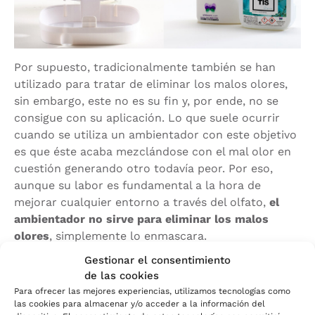
Por supuesto, tradicionalmente también se han
utilizado para tratar de eliminar los malos olores,
sin embargo, este no es su fin y, por ende, no se
consigue con su aplicación. Lo que suele ocurrir
cuando se utiliza un ambientador con este objetivo
es que éste acaba mezclándose con el mal olor en
cuestión generando otro todavía peor. Por eso,
aunque su labor es fundamental a la hora de
mejorar cualquier entorno a través del olfato,
el
ambientador no sirve para eliminar los malos
olores
, simplemente lo enmascara.
Gestionar el consentimiento
Pero, entonces,
¿cuál es la manera más óptima
de las cookies
para neutralizar estos malos olores?
Básicamente
Para ofrecer las mejores experiencias, utilizamos tecnologías como
a través de la aplicación de estos difusores –que
las cookies para almacenar y/o acceder a la información del
pueden ser manuales o automáticos- los cuales