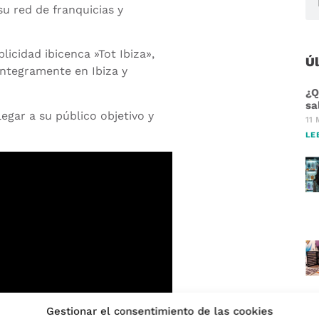
u red de franquicias y
licidad ibicenca »Tot Ibiza»,
Ú
integramente en Ibiza y
¿Q
sa
egar a su público objetivo y
11 
LE
Gestionar el consentimiento de las cookies