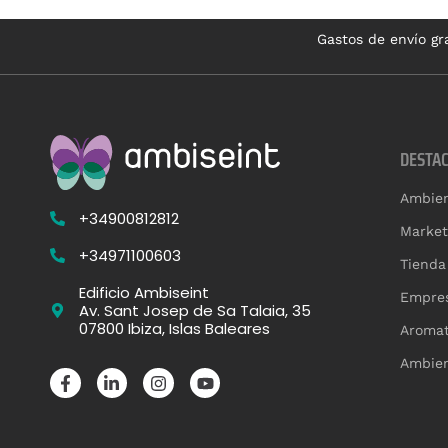
Gastos de envío gra
DESTA
Ambien
+34900812812
Market
+34971100603
Tienda
Edificio Ambiseint
Empres
Av. Sant Josep de Sa Talaia, 35
07800 Ibiza, Islas Baleares
Aromat
Ambien