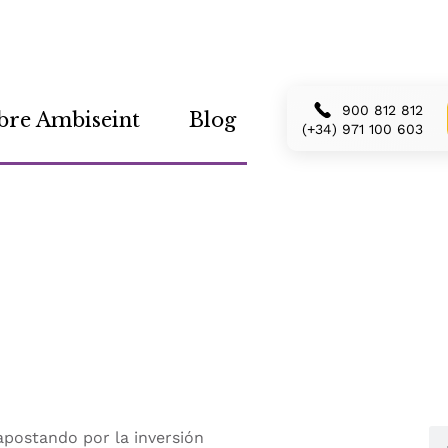
900 812 812
bre Ambiseint
Blog
(+34) 971 100 603
na nueva campaña
ión
apostando por la inversión