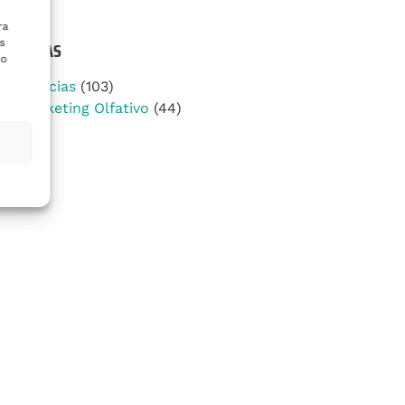
ra
s
TEGORÍAS
 o
Noticias
(103)
Marketing Olfativo
(44)