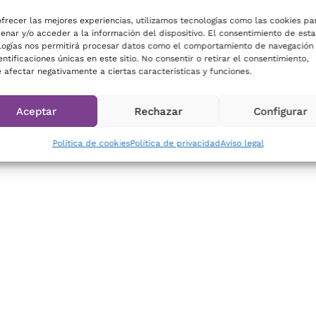
ofrecer las mejores experiencias, utilizamos tecnologías como las cookies pa
enar y/o acceder a la información del dispositivo. El consentimiento de esta
CA
logías nos permitirá procesar datos como el comportamiento de navegación
entificaciones únicas en este sitio. No consentir o retirar el consentimiento,
 afectar negativamente a ciertas características y funciones.
o en tu negocio?
Aceptar
Rechazar
Configurar
adores de compra
Política de cookies
Política de privacidad
Aviso legal