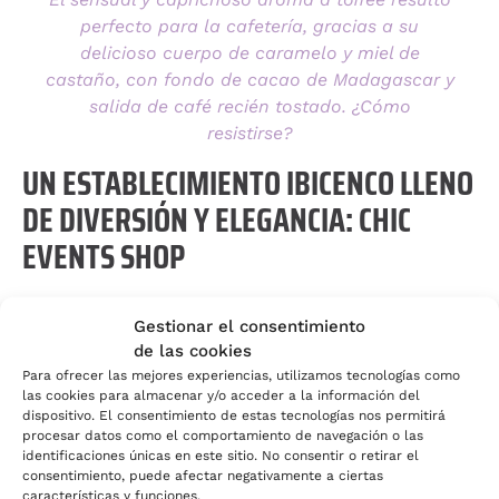
perfecto para la cafetería, gracias a su
delicioso cuerpo de caramelo y miel de
castaño, con fondo de cacao de Madagascar y
salida de café recién tostado. ¿Cómo
resistirse?
UN ESTABLECIMIENTO IBICENCO LLENO
DE DIVERSIÓN Y ELEGANCIA: CHIC
EVENTS SHOP
Desde nuestro nacimiento hemos luchado por uno
Gestionar el consentimiento
de nuestros principales objetivos: socializar el
de las cookies
Marketing Olfativo. Por supuesto, no solo
Para ofrecer las mejores experiencias, utilizamos tecnologías como
trabajamos para grandes multinacionales. Miles de
las cookies para almacenar y/o acceder a la información del
emprendedores y todo tipo de tiendas y comercios
dispositivo. El consentimiento de estas tecnologías nos permitirá
procesar datos como el comportamiento de navegación o las
en España y el resto del mundo cuentan con
identificaciones únicas en este sitio. No consentir o retirar el
nuestro servicio integral ‘todo incluido’ desde
consentimiento, puede afectar negativamente a ciertas
prácticamente 12 euros al mes por difusor.
características y funciones.