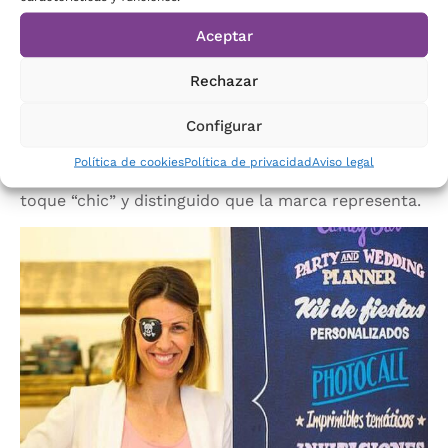
¿Conocemos a una de ellas?
Virginia Martí
Aceptar
Escandell es el alma de
Chic Events Shop
, un
Rechazar
comercio ibicenco especializado en hacer de tu
fiesta o evento el momento más especial. Sus
Configurar
artículos de fiesta, sus mesas dulces y su
decoración para eventos están marcados por la
Política de cookies
Política de privacidad
Aviso legal
diversión y la personalización, pero también por ese
toque “chic” y distinguido que la marca representa.