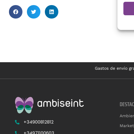
Gastos de envío gra
DESTA
Ambien
+34900812812
Market
+34971100603