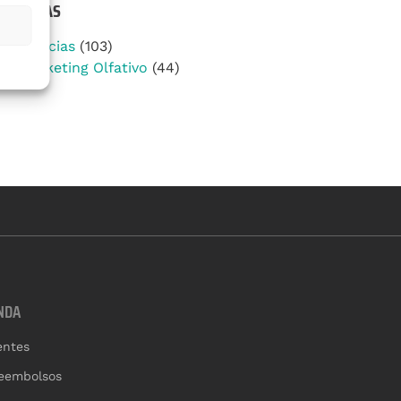
TEGORÍAS
Noticias
(103)
Marketing Olfativo
(44)
NDA
entes
reembolsos