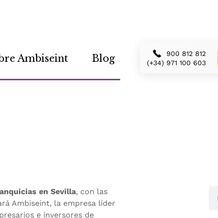
900 812 812
bre Ambiseint
Blog
(+34) 971 100 603
e en Franquishop
ranquicias en Sevilla
, con las
tará Ambiseint, la empresa líder
presarios e inversores de