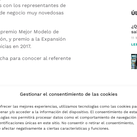
 con los representantes de
s de negocio muy novedosas
Ú
¿Q
 y premio Mejor Modelo de
sa
11 
ón, y premio a la Expansión
LE
cias en 2017.
echa para conocer al referente
arketing Olfativo en tu
Gestionar el consentimiento de las cookies
ujo: Casos de éxito
ofrecer las mejores experiencias, utilizamos tecnologías como las cookies pa
an bien?
enar y/o acceder a la información del dispositivo. El consentimiento de esta
logías nos permitirá procesar datos como el comportamiento de navegación
entificaciones únicas en este sitio. No consentir o retirar el consentimiento,
 afectar negativamente a ciertas características y funciones.