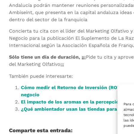
Andalucía podrán mantener reuniones personalizadas
Ambiseint, que presenta en la capital andaluza idea
dentro del sector de la franquicia
Concierta tu cita con el líder del Marketing Olfativo
Negocio para la publicación El Suplemento de La Raz
Internacional según la Asociación Española de Franqui
Sólo tiene un día de duración, ¡¡
¡Pide tu cita y aprov
del Marketing Olfativo¡¡¡
También puede interesarte:
Cómo medir el Retorno de Inversión (ROI) del M
negocio
El impacto de los aromas en la percepción del l
Para 
¿Qué ambientador usan las tiendas para oler t
almac
tecno
las id
puede
Comparte esta entrada: