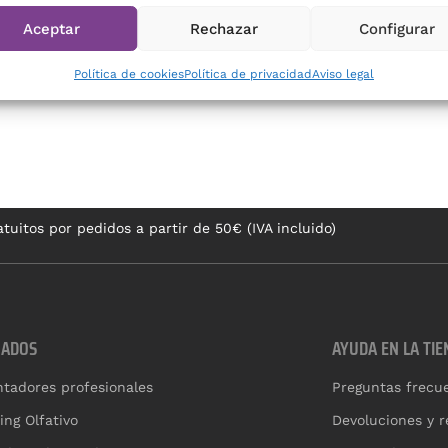
CA
Aceptar
Rechazar
Configurar
Política de cookies
Política de privacidad
Aviso legal
tuitos por pedidos a partir de 50€ (IVA incluido)
CADOS
AYUDA EN LA TIE
tadores profesionales
Preguntas frecu
ing Olfativo
Devoluciones y 