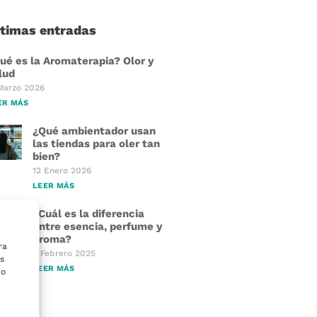
ltimas entradas
ué es la Aromaterapia? Olor y
lud
Marzo 2026
ER MÁS
¿Qué ambientador usan
las tiendas para oler tan
bien?
12 Enero 2026
LEER MÁS
¿Cuál es la diferencia
entre esencia, perfume y
aroma?
ra
4 Febrero 2025
s
LEER MÁS
 o